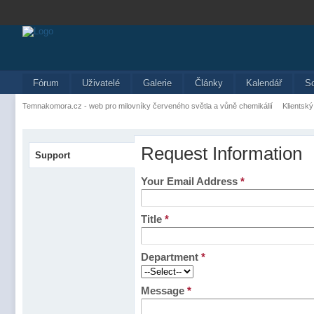
Fórum
Uživatelé
Galerie
Články
Kalendář
S
Temnakomora.cz - web pro milovníky červeného světla a vůně chemikálií
Klientský
Request Information
Support
Your Email Address
*
Title
*
Department
*
Message
*