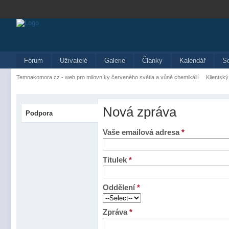
Fórum
Uživatelé
Galerie
Články
Kalendář
S
Temnakomora.cz - web pro milovníky červeného světla a vůně chemikálií
Klientský
Nová zpráva
Podpora
Vaše emailová adresa
*
Titulek
*
Oddělení
*
Zpráva
*