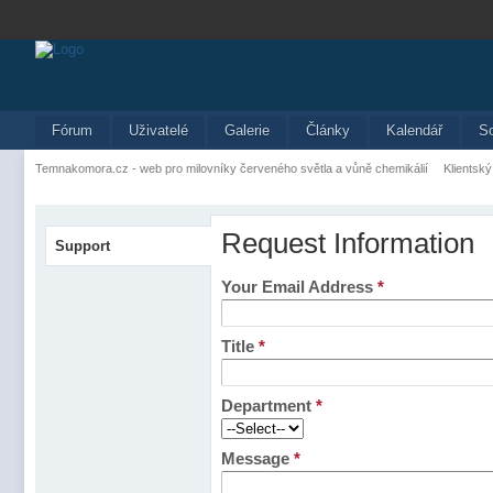
Fórum
Uživatelé
Galerie
Články
Kalendář
S
Temnakomora.cz - web pro milovníky červeného světla a vůně chemikálií
Klientský
Request Information
Support
Your Email Address
*
Title
*
Department
*
Message
*