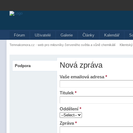
Fórum
Uživatelé
Galerie
Články
Kalendář
S
Temnakomora.cz - web pro milovníky červeného světla a vůně chemikálií
Klientský
Nová zpráva
Podpora
Vaše emailová adresa
*
Titulek
*
Oddělení
*
Zpráva
*