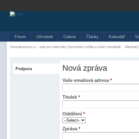
Fórum
Uživatelé
Galerie
Články
Kalendář
S
Temnakomora.cz - web pro milovníky červeného světla a vůně chemikálií
Klientský
Nová zpráva
Podpora
Vaše emailová adresa
*
Titulek
*
Oddělení
*
Zpráva
*