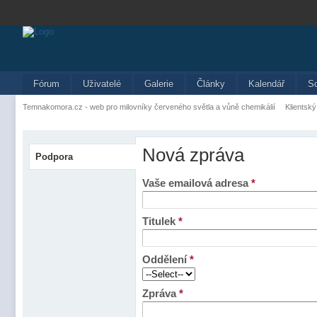
Fórum
Uživatelé
Galerie
Články
Kalendář
S
Temnakomora.cz - web pro milovníky červeného světla a vůně chemikálií
Klientský
Nová zpráva
Podpora
Vaše emailová adresa
*
Titulek
*
Oddělení
*
Zpráva
*