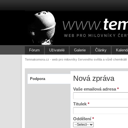
Fórum
Uživatelé
Galerie
Články
Kalend
Temnakomora.cz - web pro milovníky červeného světla a vůně chemikálií
Nová zpráva
Podpora
Vaše emailová adresa
*
Titulek
*
Oddělení
*