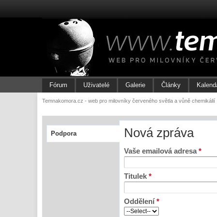
Fórum
Uživatelé
Galerie
Články
Kalend
Temnakomora.cz - web pro milovníky červeného světla a vůně chemikálií
Nová zpráva
Podpora
Vaše emailová adresa
*
Titulek
*
Oddělení
*