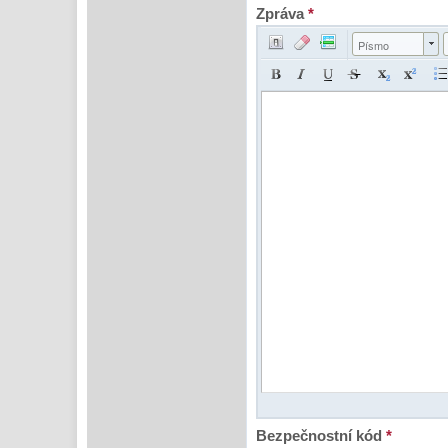
Zpráva
*
Písmo
Bezpečnostní kód
*