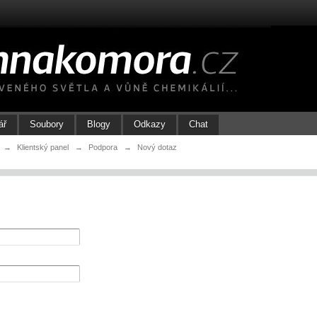
ář
Soubory
Blogy
Odkazy
Chat
→
Klientský panel
→
Podpora
→
Nový dotaz