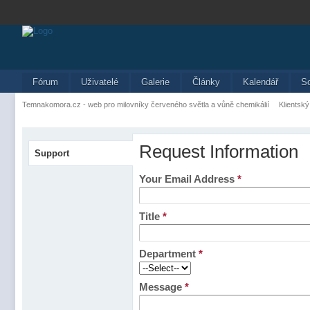
Fórum
Uživatelé
Galerie
Články
Kalendář
S
Temnakomora.cz - web pro milovníky červeného světla a vůně chemikálií
Klientský
Request Information
Support
Your Email Address
*
Title
*
Department
*
Message
*