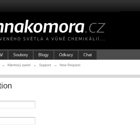
ář
Soubory
Blogy
Odkazy
Chat
→
Klientský panel
→
Support
→
New Request
tion