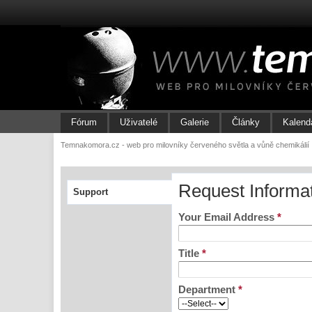
Fórum
Uživatelé
Galerie
Články
Kalend
Temnakomora.cz - web pro milovníky červeného světla a vůně chemikálií
Request Informa
Support
Your Email Address
*
Title
*
Department
*