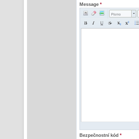
Message
*
Písmo
Bezpečnostní kód
*