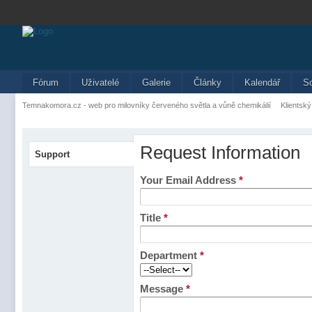
Fórum
Uživatelé
Galerie
Články
Kalendář
S
Temnakomora.cz - web pro milovníky červeného světla a vůně chemikálií
Klientský
Request Information
Support
Your Email Address
*
Title
*
Department
*
Message
*