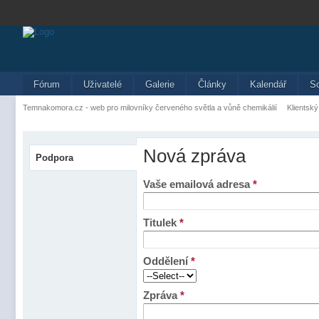
Fórum
Uživatelé
Galerie
Články
Kalendář
S
Temnakomora.cz - web pro milovníky červeného světla a vůně chemikálií
Klientský
Nová zpráva
Podpora
Vaše emailová adresa
*
Titulek
*
Oddělení
*
Zpráva
*