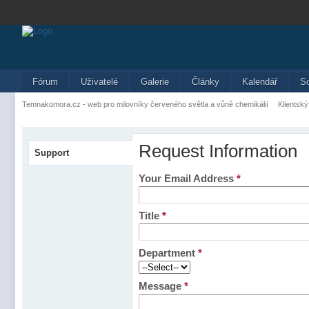
Fórum
Uživatelé
Galerie
Články
Kalendář
S
Temnakomora.cz - web pro milovníky červeného světla a vůně chemikálií
Klientský
Request Information
Support
Your Email Address
*
Title
*
Department
*
Message
*