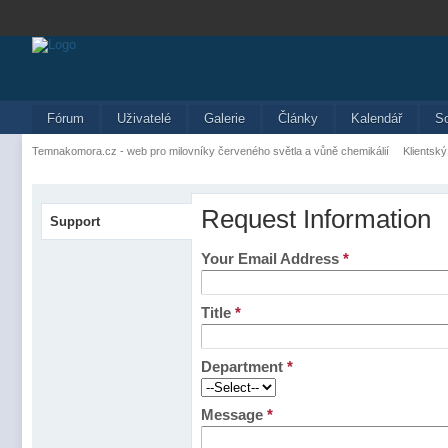
Fórum
Uživatelé
Galerie
Články
Kalendář
S
Temnakomora.cz - web pro milovníky červeného světla a vůně chemikálií
Klientský
Request Information
Support
Your Email Address
*
Title
*
Department
*
Message
*