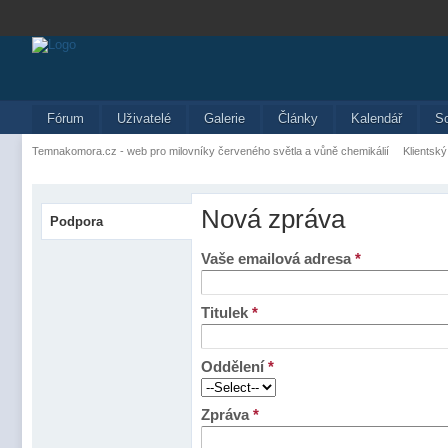
Fórum
Uživatelé
Galerie
Články
Kalendář
S
Temnakomora.cz - web pro milovníky červeného světla a vůně chemikálií
Klientský
Nová zpráva
Podpora
Vaše emailová adresa
*
Titulek
*
Oddělení
*
Zpráva
*