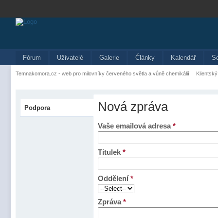
Fórum
Uživatelé
Galerie
Články
Kalendář
S
Temnakomora.cz - web pro milovníky červeného světla a vůně chemikálií
Klientský
Nová zpráva
Podpora
Vaše emailová adresa
*
Titulek
*
Oddělení
*
Zpráva
*