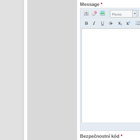
Message
*
Písmo
Bezpečnostní kód
*