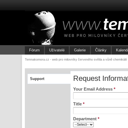
Fórum
Uživatelé
Galerie
Články
Kalend
Temnakomora.cz - web pro milovníky červeného světla a vůně chemikálií
Request Informa
Support
Your Email Address
*
Title
*
Department
*