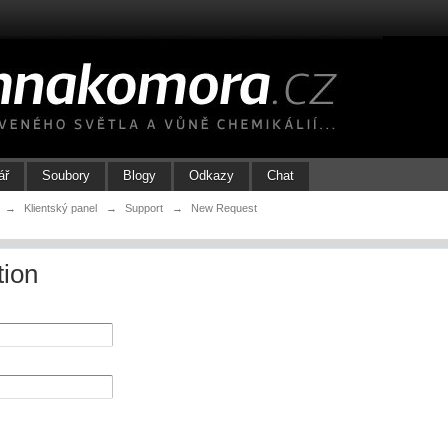
ář
Soubory
Blogy
Odkazy
Chat
→
Klientský panel
→
Support
→
New Request
tion