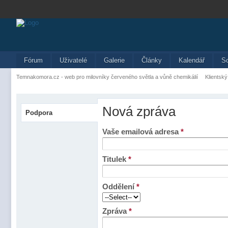
Fórum
Uživatelé
Galerie
Články
Kalendář
S
Temnakomora.cz - web pro milovníky červeného světla a vůně chemikálií
Klientský
Nová zpráva
Podpora
Vaše emailová adresa
*
Titulek
*
Oddělení
*
Zpráva
*