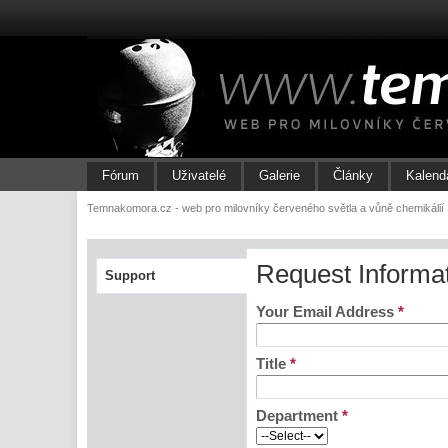
Fórum
Uživatelé
Galerie
Články
Kalend
Temnakomora.cz - web pro milovníky červeného světla a vůně chemikálií
Request Informa
Support
Your Email Address
*
Title
*
Department
*