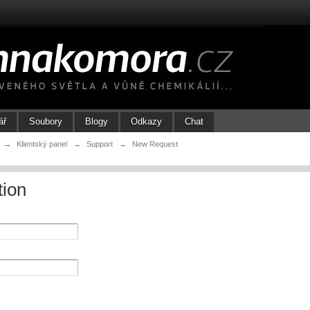
ář
Soubory
Blogy
Odkazy
Chat
→
Klientský panel
→
Support
→
New Request
tion