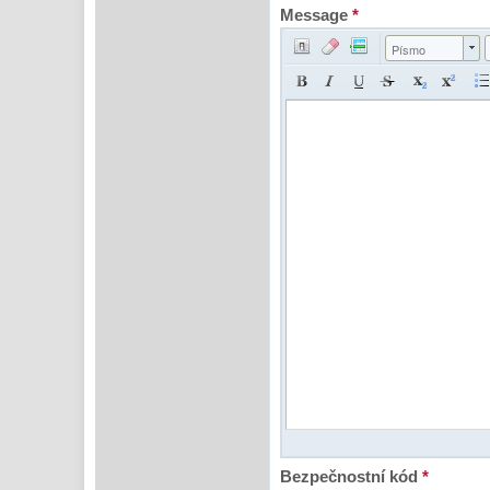
Message
*
Písmo
Bezpečnostní kód
*