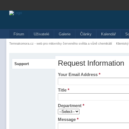
Fórum
Uživatelé
Galerie
Články
Kalendář
S
Temnakomora.cz - web pro milovníky červeného světla a vůně chemikálií
Klientský
Request Information
Support
Your Email Address
*
Title
*
Department
*
Message
*