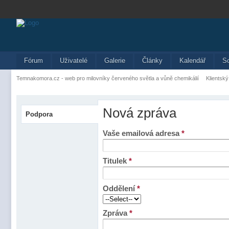
Fórum
Uživatelé
Galerie
Články
Kalendář
S
Temnakomora.cz - web pro milovníky červeného světla a vůně chemikálií
Klientský
Nová zpráva
Podpora
Vaše emailová adresa
*
Titulek
*
Oddělení
*
Zpráva
*