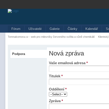
Fórum
Uživatelé
Galerie
Články
Kalendář
S
Temnakomora.cz - web pro milovníky červeného světla a vůně chemikálií
Klientský
Nová zpráva
Podpora
Vaše emailová adresa
*
Titulek
*
Oddělení
*
Zpráva
*