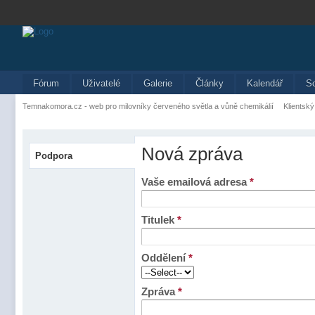
Fórum
Uživatelé
Galerie
Články
Kalendář
S
Temnakomora.cz - web pro milovníky červeného světla a vůně chemikálií
Klientský
Nová zpráva
Podpora
Vaše emailová adresa
*
Titulek
*
Oddělení
*
Zpráva
*