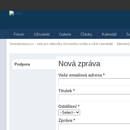
Fórum
Uživatelé
Galerie
Články
Kalendář
S
Temnakomora.cz - web pro milovníky červeného světla a vůně chemikálií
Klientský
Nová zpráva
Podpora
Vaše emailová adresa
*
Titulek
*
Oddělení
*
Zpráva
*