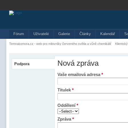
Fórum
Uživatelé
Galerie
Články
Kalendář
S
Temnakomora.cz - web pro milovníky červeného světla a vůně chemikálií
Klientský
Nová zpráva
Podpora
Vaše emailová adresa
*
Titulek
*
Oddělení
*
Zpráva
*