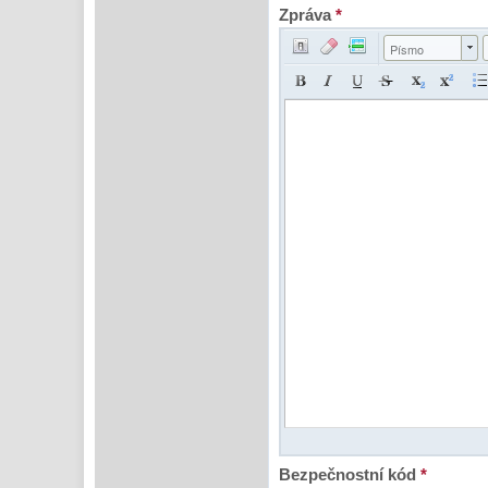
Zpráva
*
Písmo
Bezpečnostní kód
*