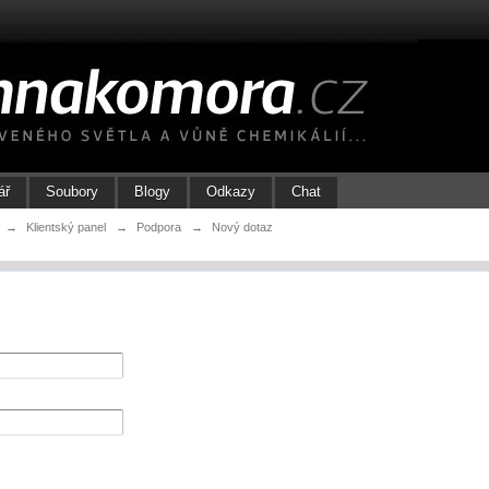
ář
Soubory
Blogy
Odkazy
Chat
→
Klientský panel
→
Podpora
→
Nový dotaz