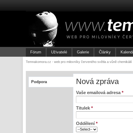
Fórum
Uživatelé
Galerie
Články
Kalend
Temnakomora.cz - web pro milovníky červeného světla a vůně chemikálií
Nová zpráva
Podpora
Vaše emailová adresa
*
Titulek
*
Oddělení
*