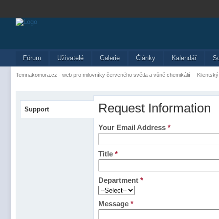
Fórum
Uživatelé
Galerie
Články
Kalendář
S
Temnakomora.cz - web pro milovníky červeného světla a vůně chemikálií
Klientský
Request Information
Support
Your Email Address
*
Title
*
Department
*
Message
*