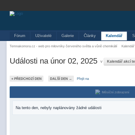
Fórum
Uživatelé
Galerie
Články
Kalendář
S
Temnakomora.cz - web pro milovníky červeného světla a vůně chemikálií
Kalendář
Události na únor 02, 2025
v
Kalendář akcí 
« PŘEDCHOZÍ DEN
DALŠÍ DEN →
Přejít na
Měsíční zobrazení
Na tento den, nebyly naplánovány žádné události