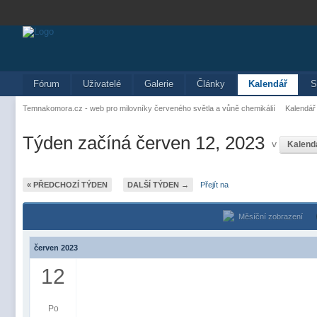
Fórum
Uživatelé
Galerie
Články
Kalendář
S
Temnakomora.cz - web pro milovníky červeného světla a vůně chemikálií
Kalendář
Týden začíná červen 12, 2023
v
Kalend
« PŘEDCHOZÍ TÝDEN
DALŠÍ TÝDEN →
Přejít na
Měsíční zobrazení
červen 2023
12
Po