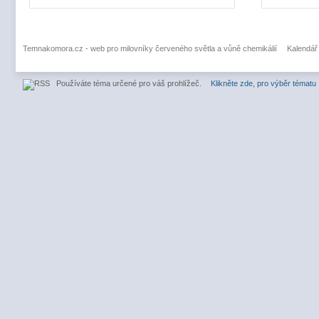
Temnakomora.cz - web pro milovníky červeného světla a vůně chemikálií
Kalendář
Používáte téma určené pro váš prohlížeč.
Klikněte zde, pro výběr tématu