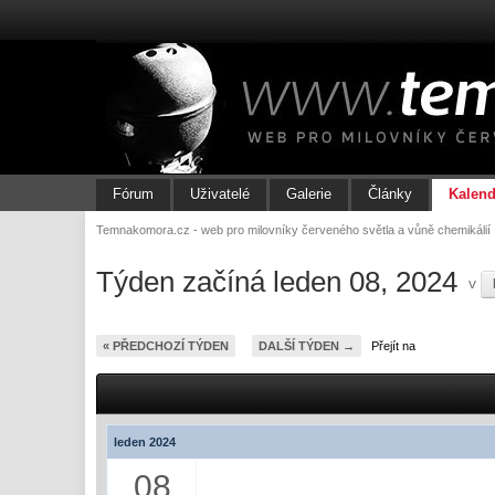
Fórum
Uživatelé
Galerie
Články
Kalend
Temnakomora.cz - web pro milovníky červeného světla a vůně chemikálií
Týden začíná leden 08, 2024
v
« PŘEDCHOZÍ TÝDEN
DALŠÍ TÝDEN →
Přejít na
leden 2024
08