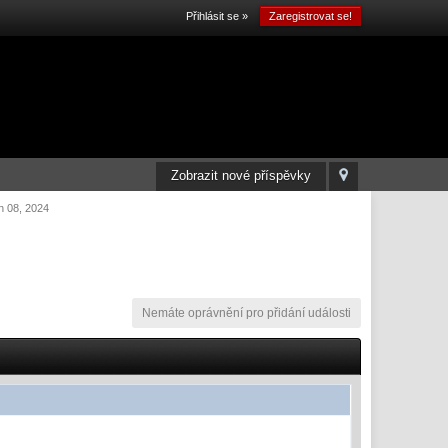
Přihlásit se »
Zaregistrovat se!
Zobrazit nové příspěvky
n 08, 2024
Nemáte oprávnění pro přidání události