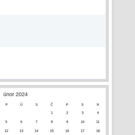
únor 2024
P
Ú
S
Č
P
S
N
1
2
3
4
5
6
7
8
9
10
11
12
13
14
15
16
17
18