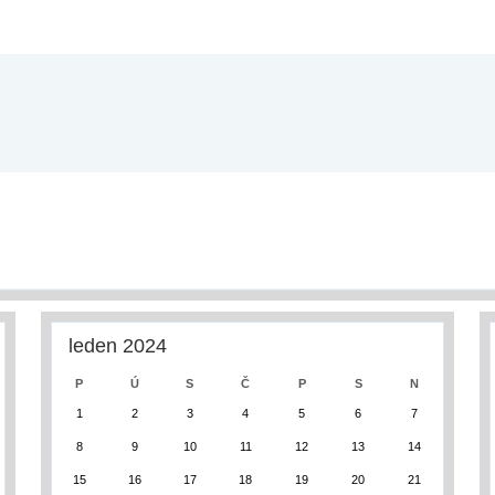
leden 2024
P
Ú
S
Č
P
S
N
1
2
3
4
5
6
7
8
9
10
11
12
13
14
15
16
17
18
19
20
21