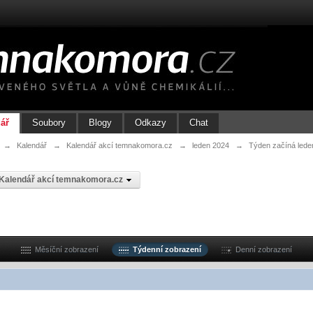
ář
Soubory
Blogy
Odkazy
Chat
→
Kalendář
→
Kalendář akcí temnakomora.cz
→
leden 2024
→
Týden začíná lede
Kalendář akcí temnakomora.cz
Měsíční zobrazení
Týdenní zobrazení
Denní zobrazení