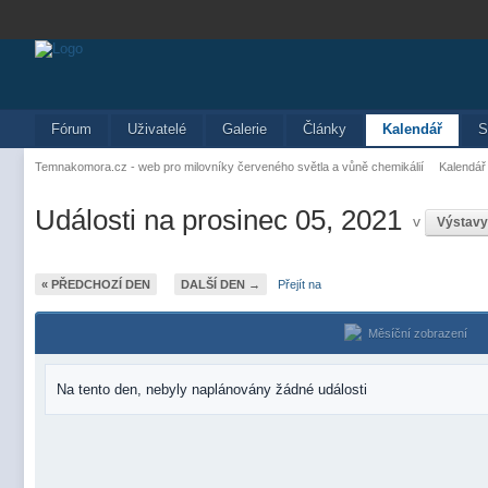
Fórum
Uživatelé
Galerie
Články
Kalendář
S
Temnakomora.cz - web pro milovníky červeného světla a vůně chemikálií
Kalendář
Události na prosinec 05, 2021
v
Výstavy
« PŘEDCHOZÍ DEN
DALŠÍ DEN →
Přejít na
Měsíční zobrazení
Na tento den, nebyly naplánovány žádné události