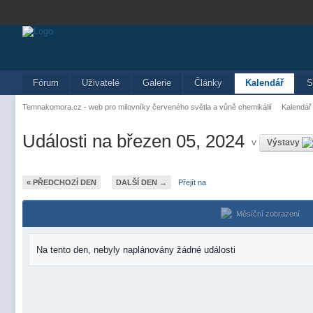
Fórum
Uživatelé
Galerie
Články
Kalendář
S
Temnakomora.cz - web pro milovníky červeného světla a vůně chemikálií
Kalendář
Události na březen 05, 2024
v
Výstavy
« PŘEDCHOZÍ DEN
DALŠÍ DEN →
Přejít na
Měsíční zobrazení
Na tento den, nebyly naplánovány žádné události