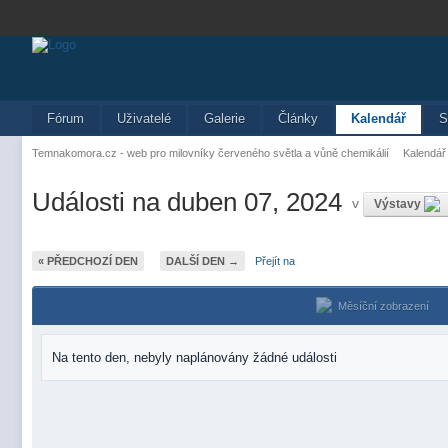
Fórum
Uživatelé
Galerie
Články
Kalendář
S
Temnakomora.cz - web pro milovníky červeného světla a vůně chemikálií
Kalendář
Události na duben 07, 2024
v
Výstavy
« PŘEDCHOZÍ DEN
DALŠÍ DEN →
Přejít na
Měsíční zobrazení
Na tento den, nebyly naplánovány žádné události