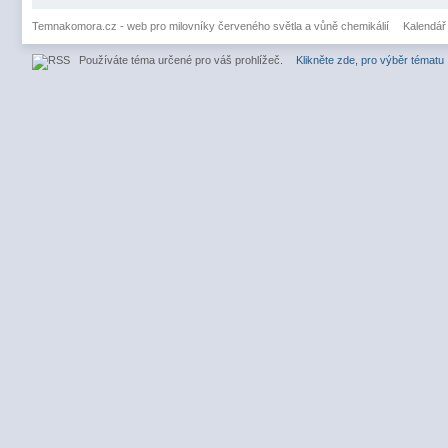
Temnakomora.cz - web pro milovníky červeného světla a vůně chemikálií
Kalendář
Používáte téma určené pro váš prohlížeč.
Klikněte zde, pro výběr tématu