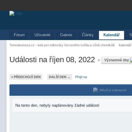
Fórum
Uživatelé
Galerie
Články
Kalendář
S
Temnakomora.cz - web pro milovníky červeného světla a vůně chemikálií
Kalendář
Události na říjen 08, 2022
v
Významné dny
« PŘEDCHOZÍ DEN
DALŠÍ DEN →
Přejít na
Měsíční zobrazení
Na tento den, nebyly naplánovány žádné události