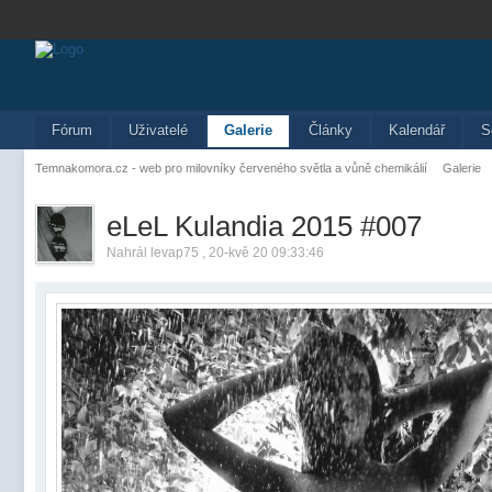
Fórum
Uživatelé
Galerie
Články
Kalendář
S
Temnakomora.cz - web pro milovníky červeného světla a vůně chemikálií
Galerie
eLeL Kulandia 2015 #007
Nahrál levap75 , 20-kvě 20 09:33:46