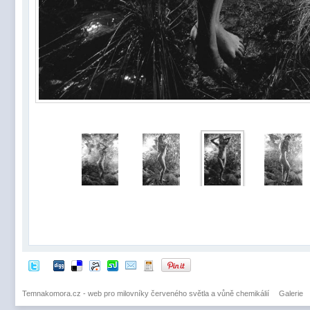
Temnakomora.cz - web pro milovníky červeného světla a vůně chemikálií
Galerie