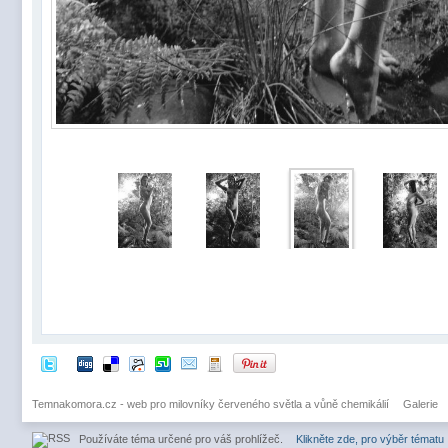
Temnakomora.cz - web pro milovníky červeného světla a vůně chemikálií
Galerie
Používáte téma určené pro váš prohlížeč.
Klikněte zde, pro výběr tématu