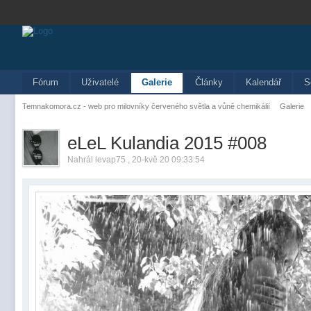
Fórum
Uživatelé
Galerie
Články
Kalendář
S
Temnakomora.cz - web pro milovníky červeného světla a vůně chemikálií
Galerie
eLeL Kulandia 2015 #008
Nahrál levap75 , 20-kvě 20 09:33:54