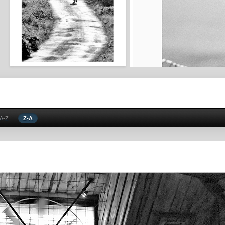
A-Z
Z-A