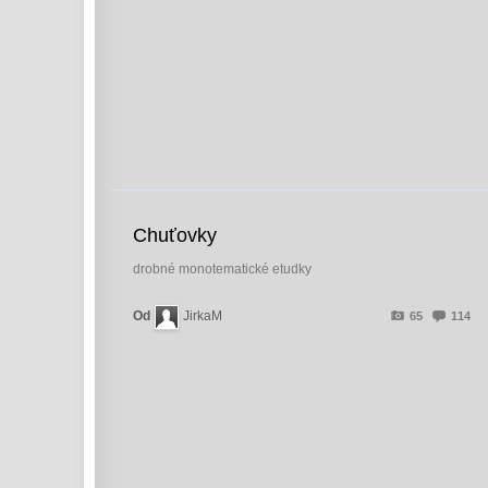
Chuťovky
drobné monotematické etudky
Od
JirkaM
65
114