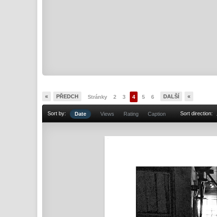
«
PŘEDCH
DALŠÍ
«
Stránky
2
3
4
5
6
Sort by:
Sort direction:
Date
Views
Rating
Caption