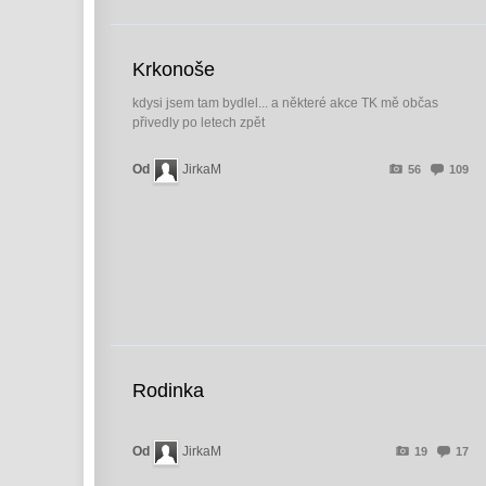
Krkonoše
kdysi jsem tam bydlel... a některé akce TK mě občas
přivedly po letech zpět
Od
JirkaM
56
109
Rodinka
Od
JirkaM
19
17