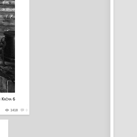
1418
0