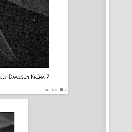
1460
2