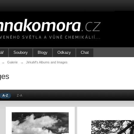
ář
Soubory
Blogy
Odkazy
Chat
→
Galerie
→
JirkaM's Albums and Images
ges
A-Z
Z-A