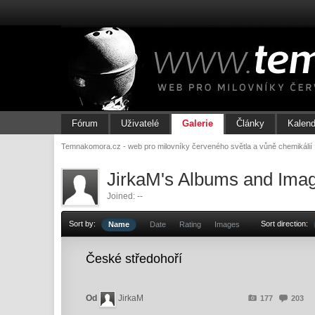
Fórum
Uživatelé
Galerie
Články
Kalend
Temnakomora.cz - web pro milovníky červeného světla a vůně chemikálií
JirkaM's Albums and Ima
Joined: --
Sort by:
Sort direction:
Name
Date
Rating
Images
České středohoří
Od
JirkaM
177
203