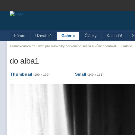
Fórum
Uživatelé
Galerie
Články
Kalendář
S
Temnakomora.cz - web pro milovníky červeného světla a vůně chemikálií
Galerie
do alba1
Thumbnail
Small
(100 x 100)
(240 x 161)