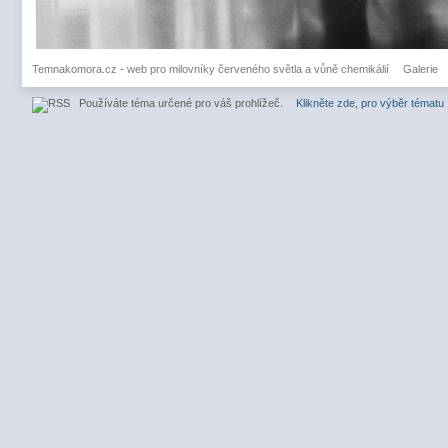
Temnakomora.cz - web pro milovníky červeného světla a vůně chemikálií
Galerie
Používáte téma určené pro váš prohlížeč.
Klikněte zde, pro výběr tématu