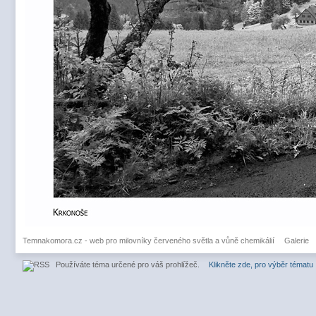
Temnakomora.cz - web pro milovníky červeného světla a vůně chemikálií
Galerie
Používáte téma určené pro váš prohlížeč.
Klikněte zde, pro výběr tématu