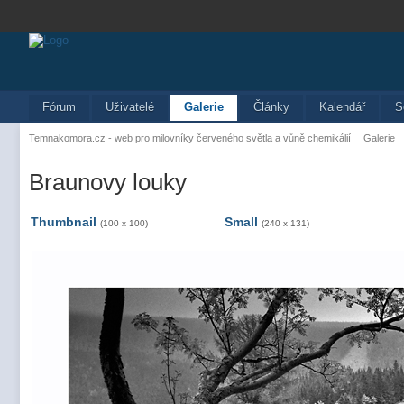
Fórum
Uživatelé
Galerie
Články
Kalendář
S
Temnakomora.cz - web pro milovníky červeného světla a vůně chemikálií
Galerie
Braunovy louky
Thumbnail
Small
(100 x 100)
(240 x 131)