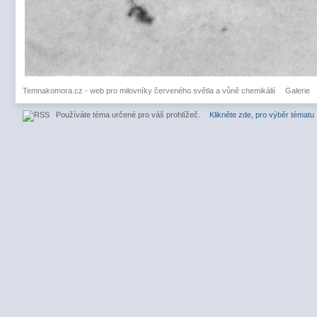
Temnakomora.cz - web pro milovníky červeného světla a vůně chemikálií
Galerie
Používáte téma určené pro váš prohlížeč.
Klikněte zde, pro výběr tématu