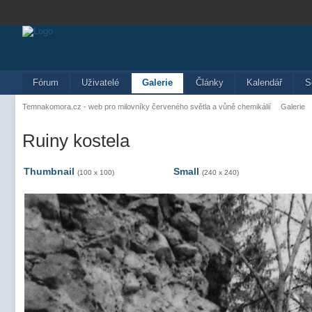
Fórum
Uživatelé
Galerie
Články
Kalendář
S
Temnakomora.cz - web pro milovníky červeného světla a vůně chemikálií
Galerie
Ruiny kostela
Thumbnail
Small
(100 x 100)
(240 x 240)