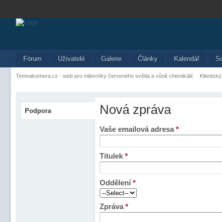
Fórum
Uživatelé
Galerie
Články
Kalendář
S
Temnakomora.cz - web pro milovníky červeného světla a vůně chemikálií
Klientský
Nová zpráva
Podpora
Vaše emailová adresa
*
Titulek
*
Oddělení
*
Zpráva
*