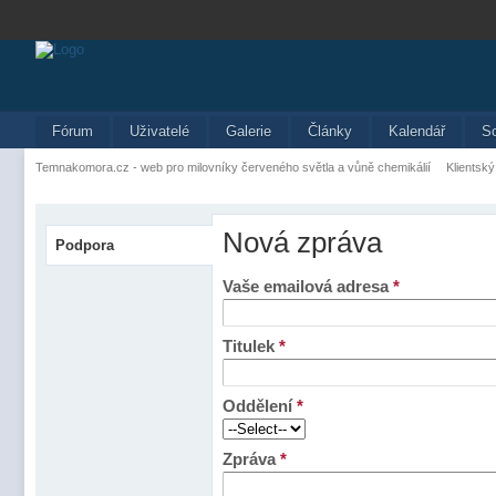
Fórum
Uživatelé
Galerie
Články
Kalendář
S
Temnakomora.cz - web pro milovníky červeného světla a vůně chemikálií
Klientský
Nová zpráva
Podpora
Vaše emailová adresa
*
Titulek
*
Oddělení
*
Zpráva
*