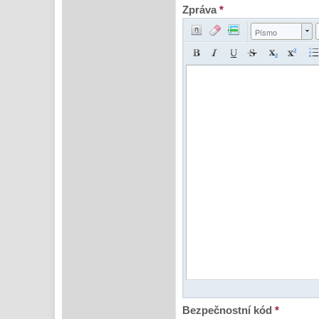
Zpráva
*
Písmo
Bezpečnostní kód
*