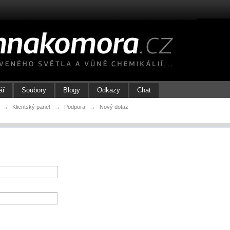
ář
Soubory
Blogy
Odkazy
Chat
→
Klientský panel
→
Podpora
→
Nový dotaz