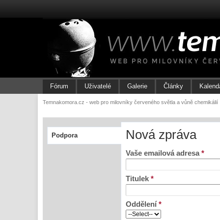
Fórum
Uživatelé
Galerie
Články
Kalend
Temnakomora.cz - web pro milovníky červeného světla a vůně chemikálií
Nová zpráva
Podpora
Vaše emailová adresa
*
Titulek
*
Oddělení
*