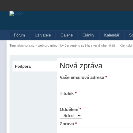
Fórum
Uživatelé
Galerie
Články
Kalendář
S
Temnakomora.cz - web pro milovníky červeného světla a vůně chemikálií
Klientský
Nová zpráva
Podpora
Vaše emailová adresa
*
Titulek
*
Oddělení
*
Zpráva
*