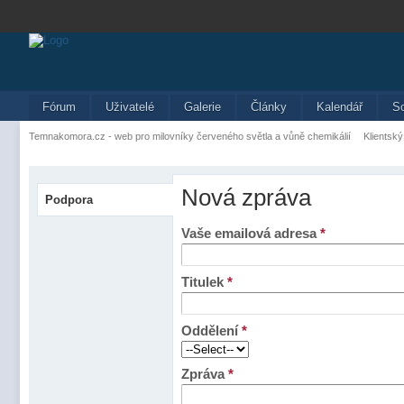
Fórum
Uživatelé
Galerie
Články
Kalendář
S
Temnakomora.cz - web pro milovníky červeného světla a vůně chemikálií
Klientský
Nová zpráva
Podpora
Vaše emailová adresa
*
Titulek
*
Oddělení
*
Zpráva
*