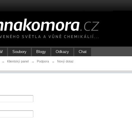
ář
Soubory
Blogy
Odkazy
Chat
→
Klientský panel
→
Podpora
→
Nový dotaz