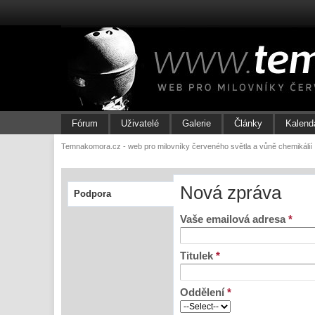
Fórum
Uživatelé
Galerie
Články
Kalend
Temnakomora.cz - web pro milovníky červeného světla a vůně chemikálií
Nová zpráva
Podpora
Vaše emailová adresa
*
Titulek
*
Oddělení
*