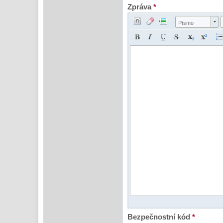
Zpráva
*
Písmo
Bezpečnostní kód
*