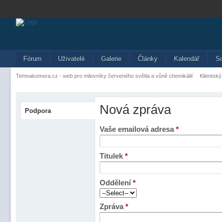
Fórum
Uživatelé
Galerie
Články
Kalendář
S
Temnakomora.cz - web pro milovníky červeného světla a vůně chemikálií
Klientský
Nová zpráva
Podpora
Vaše emailová adresa
*
Titulek
*
Oddělení
*
Zpráva
*