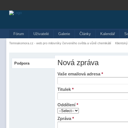
Fórum
Uživatelé
Galerie
Články
Kalendář
S
Temnakomora.cz - web pro milovníky červeného světla a vůně chemikálií
Klientský
Nová zpráva
Podpora
Vaše emailová adresa
*
Titulek
*
Oddělení
*
Zpráva
*