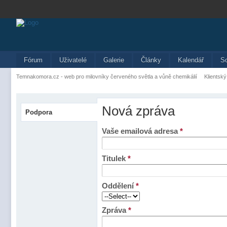
Fórum
Uživatelé
Galerie
Články
Kalendář
S
Temnakomora.cz - web pro milovníky červeného světla a vůně chemikálií
Klientský
Nová zpráva
Podpora
Vaše emailová adresa
*
Titulek
*
Oddělení
*
Zpráva
*