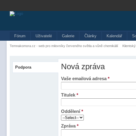
Fórum
Uživatelé
Galerie
Články
Kalendář
S
Temnakomora.cz - web pro milovníky červeného světla a vůně chemikálií
Klientský
Nová zpráva
Podpora
Vaše emailová adresa
*
Titulek
*
Oddělení
*
Zpráva
*